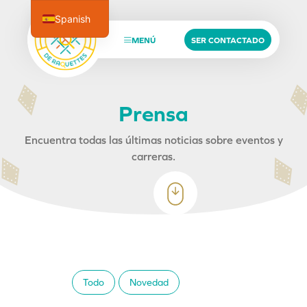
Spanish
French
MENÚ
SER CONTACTADO
English
P
r
e
n
s
a
Encuentra todas las últimas noticias sobre eventos y
carreras.
Todo
Novedad
Prensa