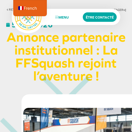
French
RETOUR AUX ACTUALITÉS
PARTAGER
English
MENU
ÊTRE CONTACTÉ
5 mai 2026
Spanish
Annonce partenaire
institutionnel : La
FFSquash rejoint
l’aventure !