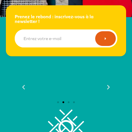
Prenez le rebond : inscrivez-vous à la
newsletter !
E-
mail